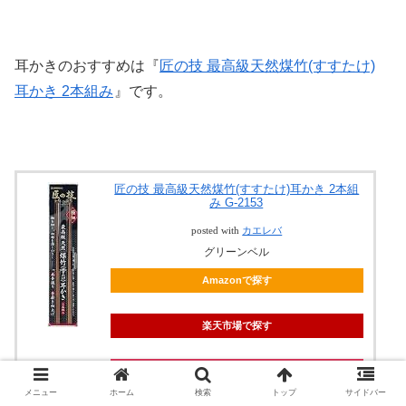
耳かきのおすすめは『
匠の技 最高級天然煤竹(すすたけ)
耳かき 2本組み
』です。
匠の技 最高級天然煤竹(すすたけ)耳かき 2本組
み G-2153
posted with
カエレバ
グリーンベル
Amazonで探す
楽天市場で探す
Yahooショッピングで探す
メニュー
ホーム
検索
トップ
サイドバー