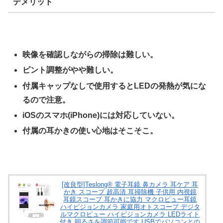
デメリット
映像を確認しながらの掃除は難しい。
ピント調整がやや難しい。
付属キャップなしで使用するとLEDの発熱が気にな
るので注意。
iOSのスマホ(iPhone)には対応していない。
付属の耳かきの使い心地はそこそこ。
[改良型]Teslong® 電子耳鏡 鼻カメラ 耳ケア 耳
かき スコープ 超高清 耳掃除機 子供用 内視鏡
耳鏡スコープ 耳かきに協力 マクロビュー耳鏡
ハイビジョンカメラ 家庭用オトスコープ デジタ
ルマクロビュー ハイビジョンカメラ LEDライト
付き,明るさを調節可能です USBでパソコンとの