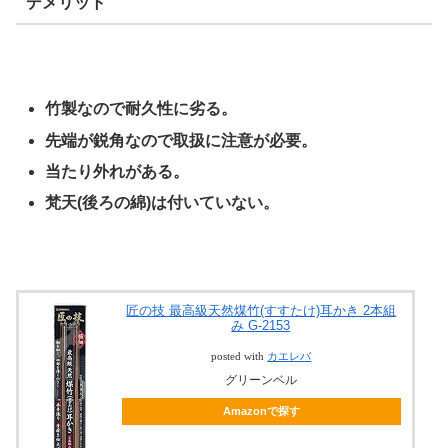
デメリット
竹製なので耐久性に劣る。
先端が鋭角なので取扱に注意が必要。
当たり外れがある。
梵天(後ろの綿)は付いていない。
匠の技 最高級天然煤竹(すすたけ)耳かき 2本組
み G-2153
posted with
カエレバ
グリーンベル
Amazonで探す