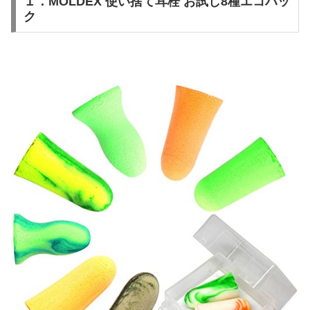
１．MOLDEX 使い捨て耳栓 お試し8種エコパッ
ク