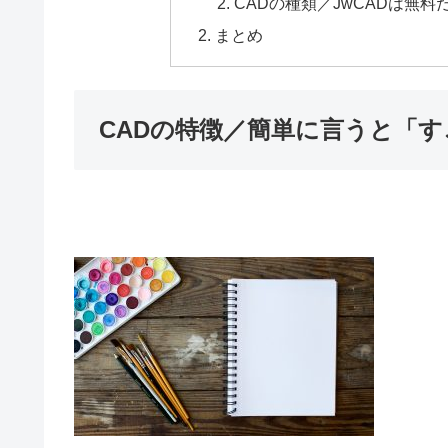
CADの種類／JwCADは無
まとめ
CADの特徴／簡単に言うと「