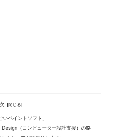
次
ごいペイントソフト」
ided Design（コンピューター設計支援）の略